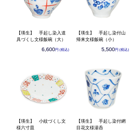
【瑛生】 手起し染入道
【瑛生】 手起し染付山
具づくし文様飯碗（大）
帰来文様飯碗（小）
6,600
5,500
円 (税込)
円 (税込)
【瑛生】 小紋づくし文
【瑛生】 手起し染付網
様六寸皿
目花文様湯呑