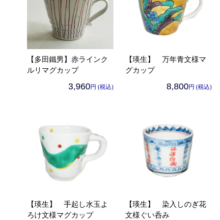
【多田鐵男】赤ラインク
【瑛生】 万年青文様マ
ルリマグカップ
グカップ
3,960
8,800
円 (税込)
円 (税込)
【瑛生】 手起し水玉よ
【瑛生】 染入しのぎ花
ろけ文様マグカップ
文様ぐい呑み