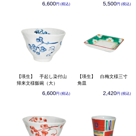
6,600
5,500
円 (税込)
円 (税込)
【瑛生】 手起し染付山
【瑛生】 白梅文様三寸
帰来文様飯碗（大）
角皿
6,600
2,420
円 (税込)
円 (税込)