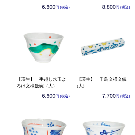
6,600
8,800
円 (税込)
円 (税込)
【瑛生】 手起し水玉よ
【瑛生】 千鳥文様文鎮
ろけ文様飯碗（大）
(大)
6,600
7,700
円 (税込)
円 (税込)