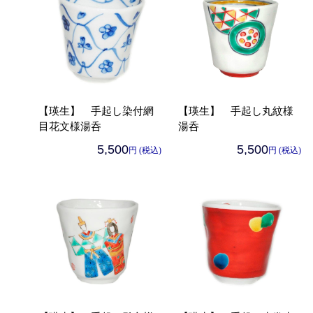
【瑛生】 手起し染付網
【瑛生】 手起し丸紋様
目花文様湯呑
湯呑
5,500
5,500
円 (税込)
円 (税込)