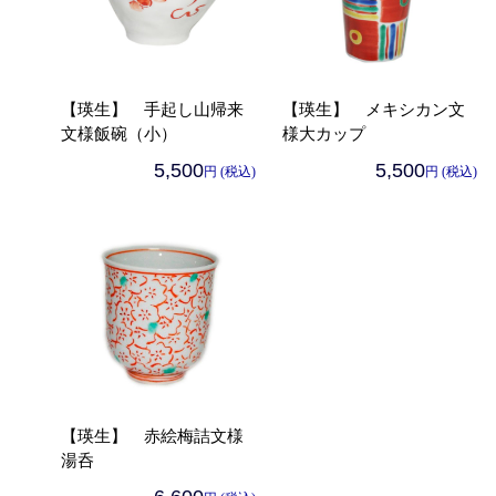
【瑛生】 手起し山帰来
【瑛生】 メキシカン文
文様飯碗（小）
様大カップ
5,500
5,500
円 (税込)
円 (税込)
【瑛生】 赤絵梅詰文様
湯呑