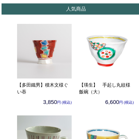
人気商品
【多田鐵男】積木文様ぐ
【瑛生】 手起し丸紋様
い吞
飯碗（大）
3,850
6,600
円 (税込)
円 (税込)