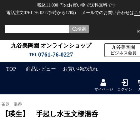
税込11,000 円のお買い物で送料無料です
こ
電話注文0761-76-0227(9時から17時)
メールでのお問い合わせは
検索
M
九谷美陶園 オンラインショップ
九谷美陶園
ビジネス会員
0761-76-0227
TEL
TOP
商品レビュー
お買い物の流れ
マイページ
ログイン
茶器 湯呑
【瑛生】 手起し水玉文様湯呑