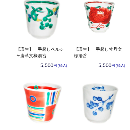
【瑛生】 手起しペルシ
【瑛生】 手起し牡丹文
ャ唐草文様湯呑
様湯呑
5,500
5,500
円 (税込)
円 (税込)