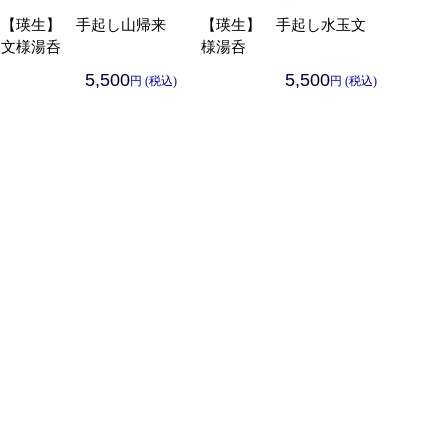
【瑛生】 手起し山帰来
【瑛生】 手起し水玉文
文様湯呑
様湯呑
5,500
5,500
円 (税込)
円 (税込)