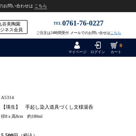
こちら
のお問い合わせは
0761-76-0227
TEL
九谷美陶園
ジネス会員
ご注文は24時間受付
メールでのお問い合せは
こちら
0
マイページ
ログイン
カート
A5314
【瑛生】 手起し染入道具づくし文様湯呑
径8ｘ高8cm 約180ml
5,500
円（税込）