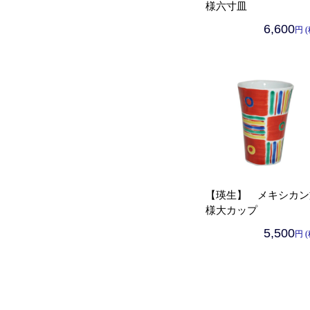
様六寸皿
6,600
円 
【瑛生】 メキシカン
様大カップ
5,500
円 