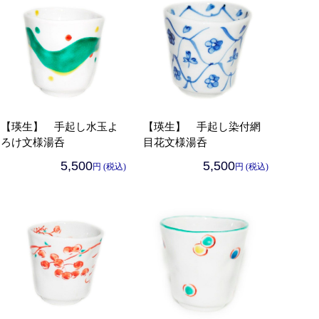
【瑛生】 手起し水玉よ
【瑛生】 手起し染付網
ろけ文様湯呑
目花文様湯呑
5,500
5,500
円 (税込)
円 (税込)