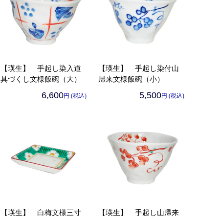
【瑛生】 手起し染入道
【瑛生】 手起し染付山
具づくし文様飯碗（大）
帰来文様飯碗（小）
6,600
5,500
円 (税込)
円 (税込)
【瑛生】 白梅文様三寸
【瑛生】 手起し山帰来