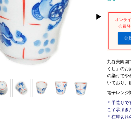
オンラ
会員登
会
九谷美陶園
くし」のお
の染付でや
いており、
電子レンジ
＊手造りで
ご了承頂き
＊在庫切れ