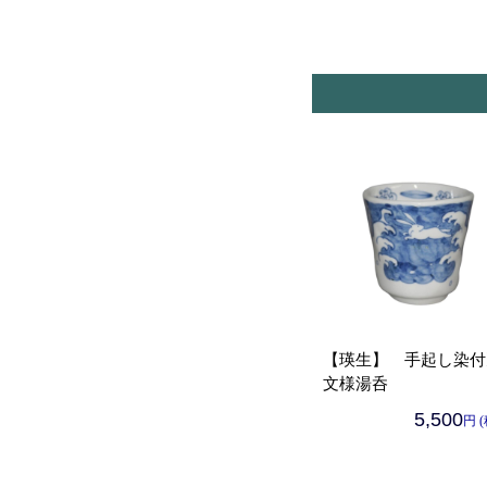
【瑛生】 手起し染付
文様湯呑
5,500
円 