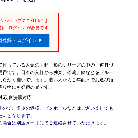
インショップのご利用には、
録・ログイン が必要です
員登録・ログイン ▶
で作っている人気の手起し形のシリーズの中の「道具づ
湯呑です。日本の文様から独楽、桧扇、鈴などをブルー
わらかく描いています。若い人からご年配までお選び頂
贈り物にも好適の品です。
対応,食洗器対応
すので、多少の鉄粉、ピンホールなどはございましても
たいと存じます。
の場合は別途メールにてご連絡させていただきます。