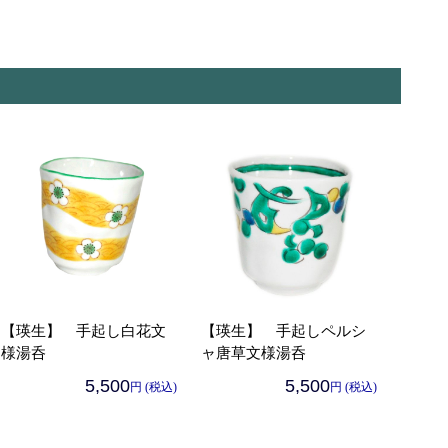
【瑛生】 手起し白花文
【瑛生】 手起しペルシ
様湯呑
ャ唐草文様湯呑
5,500
5,500
円 (税込)
円 (税込)