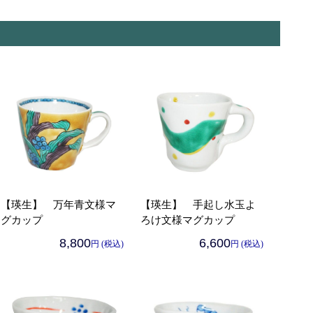
【瑛生】 万年青文様マ
【瑛生】 手起し水玉よ
グカップ
ろけ文様マグカップ
8,800
6,600
円 (税込)
円 (税込)