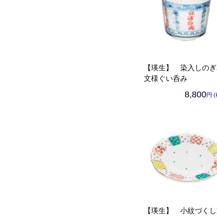
【瑛生】 染入しのぎ
文様ぐい呑み
8,800
円 
【瑛生】 小紋づくし