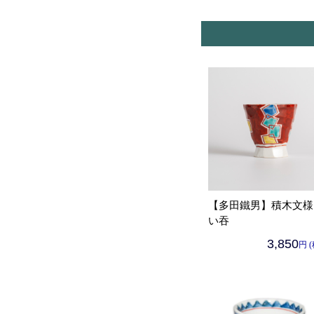
【多田鐵男】積木文様
い吞
3,850
円 