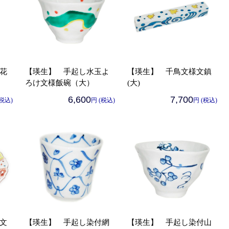
花
【瑛生】 手起し水玉よ
【瑛生】 千鳥文様文鎮
ろけ文様飯碗（大）
(大)
6,600
7,700
(税込)
円 (税込)
円 (税込)
文
【瑛生】 手起し染付網
【瑛生】 手起し染付山