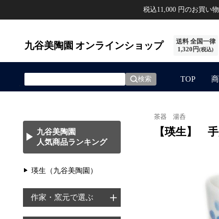
税込11,000 円のお買
送料 全国一律
九谷美陶園
オンラインショップ
1,320円
(税込)
TOP
商
検索
茶器 湯呑
【瑛生】 
九谷美陶園
▶
人気商品ランキング
瑛生（九谷美陶園）
＋
作家・窯元で選ぶ