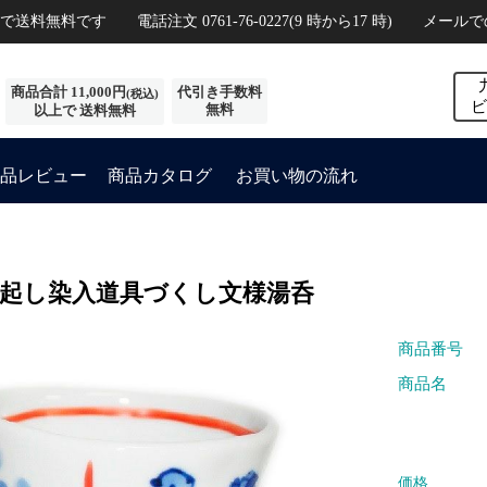
い物で送料無料です
電話注文 0761-76-0227(9 時から17 時)
メールで
商品合計 11,000円
代引き手数料
(税込)
ビ
無料
以上で 送料無料
品レビュー
商品カタログ
お買い物の流れ
手起し染入道具づくし文様湯呑
商品番号
商品名
価格