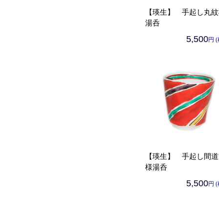
【瑛生】 手起し丸紋
湯呑
5,500
円 
【瑛生】 手起し間道
様湯呑
5,500
円 