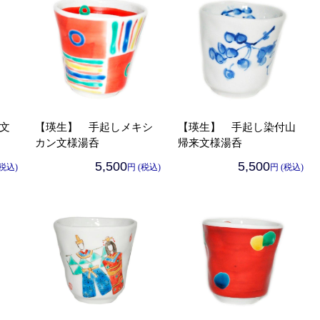
文
【瑛生】 手起しメキシ
【瑛生】 手起し染付山
カン文様湯呑
帰来文様湯呑
5,500
5,500
(税込)
円 (税込)
円 (税込)