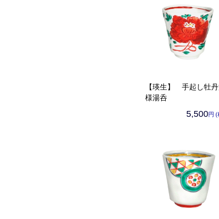
【瑛生】 手起し牡丹
様湯呑
5,500
円 