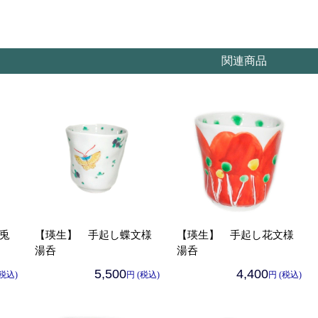
関連商品
兎
【瑛生】 手起し蝶文様
【瑛生】 手起し花文様
湯呑
湯呑
5,500
4,400
(税込)
円 (税込)
円 (税込)