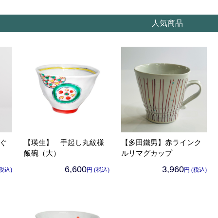
人気商品
ぐ
【瑛生】 手起し丸紋様
【多田鐵男】赤ラインク
飯碗（大）
ルリマグカップ
6,600
3,960
(税込)
円 (税込)
円 (税込)